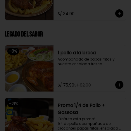
fresca
S/ 34.90
Legado del Sabor
-
8
%
1 pollo a la brasa
Acompañado de papas fritas y 
nuestra ensalada fresca
S/ 75.90
S/ 82.90
-
21
%
Promo 1/4 de Pollo +
Gaseosa
¡Disfruta esta promo!

1/4 de pollo acompañado de 
crocantes papas fritas, ensalada 