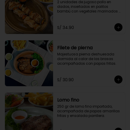
2 unidades de jugoso pollo en 
dados, insertados en palitos 
bambú con vegetales marinados 
en finas hierbas. Acompañado de 
papas doradas y choclo
S/ 34.90
Filete de pierna
Majestuosa pierna deshuesada 
dormida al calor de las brasas 
acompañados con papas fritas.
S/ 30.90
Lomo fino
250 gr de lomo fino importado, 
acompañada de papas amarillas 
fritas y ensalada parrillera.