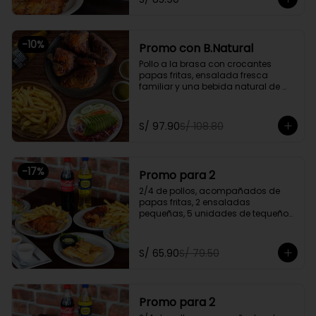
Promoción exclusiva para llevar o 
delivery
-
10
%
Promo con B.Natural
Pollo a la brasa con crocantes 
papas fritas, ensalada fresca 
familiar y una bebida natural de 
1.5l.

Promoción exclusiva para llevar o 
S/ 97.90
S/ 108.80
delivery
-
17
%
Promo para 2
2/4 de pollos, acompañados de 
papas fritas, 2 ensaladas 
pequeñas, 5 unidades de tequeños 
y 2 gaseosas personales a elegir

Promoción exclusiva para llevar o 
S/ 65.90
S/ 79.50
delivery
Promo para 2