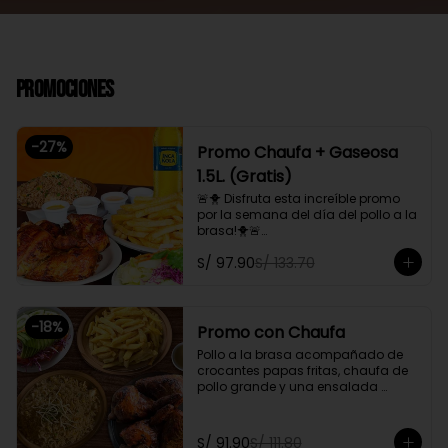
Promociones
-
27
%
Promo Chaufa + Gaseosa
1.5L. (Gratis)
🚨🐥 Disfruta esta increíble promo 
por la semana del día del pollo a la 
brasa!🐥🚨

Pollo a la brasa, acompañado de 
S/ 97.90
S/ 133.70
papas fritas, ensalada familiar y un 
chaufa de pollo. Además, gratis 
una gaseosa de 1.5L.

-
18
%
Promoción exclusiva para llevar o 
Promo con Chaufa
delivery
Pollo a la brasa acompañado de 
crocantes papas fritas, chaufa de 
pollo grande y una ensalada 
fresca familiar

Promoción exclusiva para llevar o 
S/ 91.90
S/ 111.80