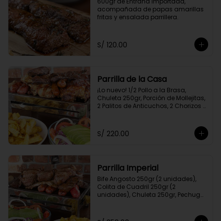
600gr de Entraña Importada, 
acompañada de papas amarillas 
fritas y ensalada parrillera.
S/ 120.00
Parrilla de la Casa
¡Lo nuevo! 1/2 Pollo a la Brasa, 
Chuleta 250gr, Porción de Mollejitas, 
2 Palitos de Anticuchos, 2 Chorizos 
Parrilleros, Pechuga 250gr, Colita de 
Cuadril 250gr, 2 Frankfurter, Porción 
de Papas Amarillas Fritas y 
S/ 220.00
Ensalada Parrillera.
Parrilla Imperial
Bife Angosto 250gr (2 unidades), 
Colita de Cuadril 250gr (2 
unidades), Chuleta 250gr, Pechuga 
250gr, 4 Chorizos Parrilleros, 2 Palitos 
de Anticuchos, Porción de 
Champiñones, Porción de Papa 