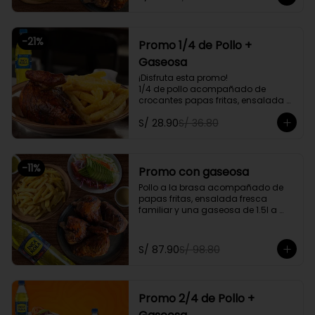
delivery
-
21
%
Promo 1/4 de Pollo +
Gaseosa
¡Disfruta esta promo!

1/4 de pollo acompañado de 
crocantes papas fritas, ensalada 
personal y gratis una gaseosa de 
S/ 28.90
S/ 36.80
500ml.

Promoción exclusiva para llevar o 
delivery
-
11
%
Promo con gaseosa
Pollo a la brasa acompañado de 
papas fritas, ensalada fresca 
familiar y una gaseosa de 1.5l a 
elegir

Promoción exclusiva para llevar o 
S/ 87.90
S/ 98.80
delivery
Promo 2/4 de Pollo +