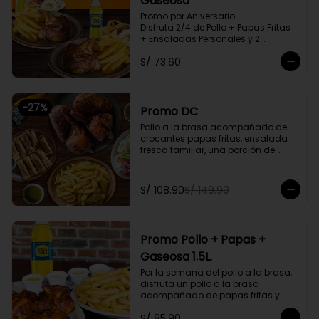
Gaseosa
Promo por Aniversario

Disfruta 2/4 de Pollo + Papas Fritas 
+ Ensaladas Personales y 2 
Gaseosas Personales.
S/ 73.60
-
27
%
Promo DC
Pollo a la brasa acompañado de 
crocantes papas fritas, ensalada 
fresca familiar, una porción de 
tequeños y una bebida natural de 
1.5l. Litros a elegir

S/ 108.90
S/ 149.90
Promoción exclusiva para llevar o 
delivery
Promo Pollo + Papas +
Gaseosa 1.5L.
Por la semana del pollo a la brasa, 
disfruta un pollo a la brasa 
acompañado de papas fritas y 
una gaseosa de 1.5L a elegir.

S/ 85.90