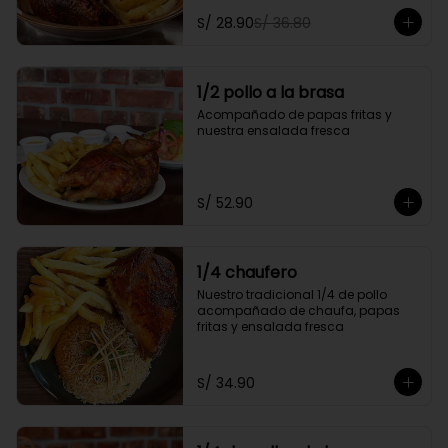
personal y gratis una gaseosa de 
S/ 28.90
S/ 36.80
500ml.

Promoción exclusiva para llevar o 
delivery
1/2 pollo a la brasa
Acompañado de papas fritas y 
nuestra ensalada fresca
S/ 52.90
1/4 chaufero
Nuestro tradicional 1/4 de pollo 
acompañado de chaufa, papas 
fritas y ensalada fresca
S/ 34.90