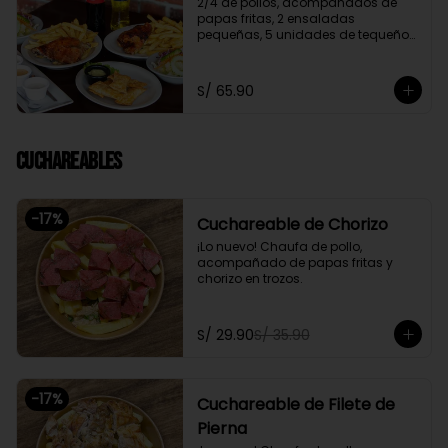
2/4 de pollos, acompañados de 
papas fritas, 2 ensaladas 
pequeñas, 5 unidades de tequeños 
y 2 gaseosas personales a elegir

Promoción exclusiva para llevar o 
S/ 65.90
delivery
Cuchareables
-
17
%
Cuchareable de Chorizo
¡Lo nuevo! Chaufa de pollo, 
acompañado de papas fritas y 
chorizo en trozos.
S/ 29.90
S/ 35.90
-
17
%
Cuchareable de Filete de
Pierna