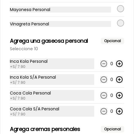
Mayonesa Personal
Vinagreta Personal
S/ 23.90
Agrega una gaseosa personal
Opcional
Seleccione 10
Inca Kola Personal
0
+
S/ 7.90
Inca Kola S/A Personal
0
+
S/ 7.90
Coca Cola Personal
0
+
S/ 7.90
Conócenos
Coca Cola S/A Personal
0
+
S/ 7.90
Despacho
Términos y condiciones
Agrega cremas personales
Opcional
Política de privacidad