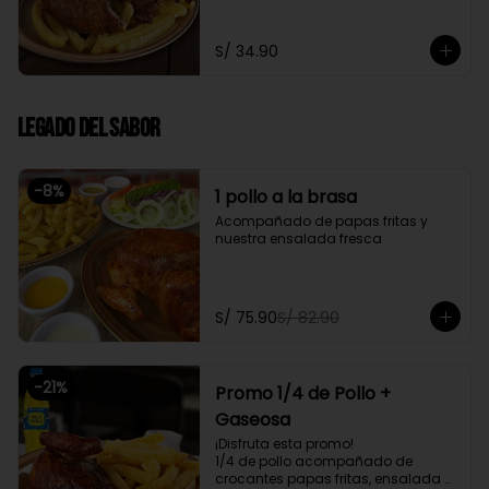
fresca
S/ 34.90
Legado del Sabor
-
8
%
1 pollo a la brasa
Acompañado de papas fritas y 
nuestra ensalada fresca
S/ 75.90
S/ 82.90
-
21
%
Promo 1/4 de Pollo +
Gaseosa
¡Disfruta esta promo!

1/4 de pollo acompañado de 
crocantes papas fritas, ensalada 