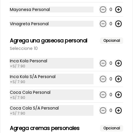
Mayonesa Personal
0
Vinagreta Personal
0
S/ 23.90
Agrega una gaseosa personal
Opcional
Seleccione 10
Inca Kola Personal
0
+
S/ 7.90
Inca Kola S/A Personal
0
+
S/ 7.90
Coca Cola Personal
0
+
S/ 7.90
Conócenos
Coca Cola S/A Personal
0
+
S/ 7.90
Despacho
Términos y condiciones
Agrega cremas personales
Opcional
Política de privacidad