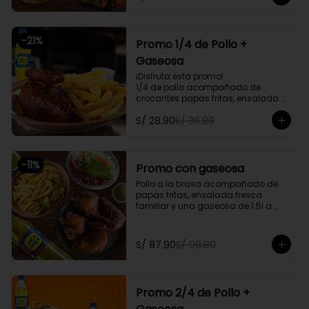
delivery
-
21
%
Promo 1/4 de Pollo +
Gaseosa
¡Disfruta esta promo!

1/4 de pollo acompañado de 
crocantes papas fritas, ensalada 
personal y gratis una gaseosa de 
S/ 28.90
S/ 36.80
500ml.

Promoción exclusiva para llevar o 
delivery
-
11
%
Promo con gaseosa
Pollo a la brasa acompañado de 
papas fritas, ensalada fresca 
familiar y una gaseosa de 1.5l a 
elegir

Promoción exclusiva para llevar o 
S/ 87.90
S/ 98.80
delivery
Promo 2/4 de Pollo +