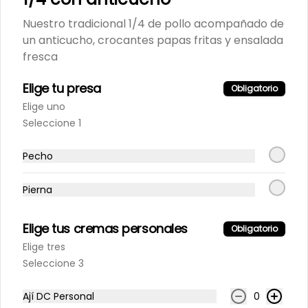
Nuestro tradicional 1/4 de pollo acompañado de
un anticucho, crocantes papas fritas y ensalada
Inca Kola 500Ml
fresca
Elige tu presa
Obligatorio
Elige uno
S/ 7.90
Seleccione 1
Pecho
Maracumango 1.5L.
100% natural
Pierna
Elige tus cremas personales
Obligatorio
S/ 25.90
Elige tres
Seleccione 3
Maracuyá 1.5L.
Ají DC Personal
0
100% natural