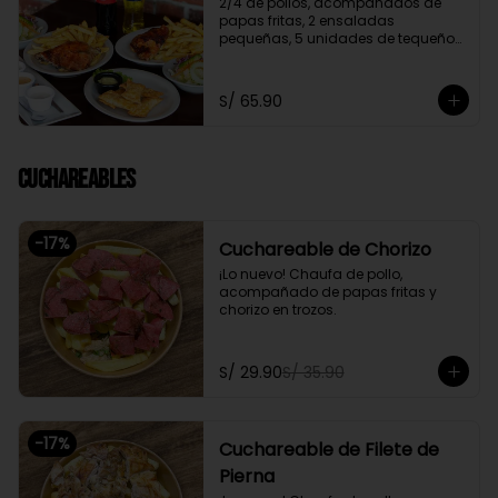
2/4 de pollos, acompañados de 
papas fritas, 2 ensaladas 
pequeñas, 5 unidades de tequeños 
y 2 gaseosas personales a elegir

Promoción exclusiva para llevar o 
S/ 65.90
delivery
Cuchareables
-
17
%
Cuchareable de Chorizo
¡Lo nuevo! Chaufa de pollo, 
acompañado de papas fritas y 
chorizo en trozos.
S/ 29.90
S/ 35.90
-
17
%
Cuchareable de Filete de
Pierna