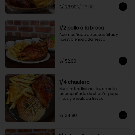
personal y gratis una gaseosa de 
S/ 28.90
S/ 36.80
500ml.

Promoción exclusiva para llevar o 
delivery
1/2 pollo a la brasa
Acompañado de papas fritas y 
nuestra ensalada fresca
S/ 52.90
1/4 chaufero
Nuestro tradicional 1/4 de pollo 
acompañado de chaufa, papas 
fritas y ensalada fresca
S/ 34.90