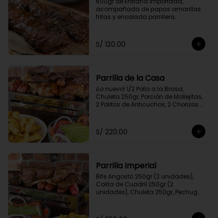
600gr de Entraña Importada, 
acompañada de papas amarillas 
fritas y ensalada parrillera.
S/ 120.00
Parrilla de la Casa
¡Lo nuevo! 1/2 Pollo a la Brasa, 
Chuleta 250gr, Porción de Mollejitas, 
2 Palitos de Anticuchos, 2 Chorizos 
Parrilleros, Pechuga 250gr, Colita de 
Cuadril 250gr, 2 Frankfurter, Porción 
de Papas Amarillas Fritas y 
S/ 220.00
Ensalada Parrillera.
Parrilla Imperial
Bife Angosto 250gr (2 unidades), 
Colita de Cuadril 250gr (2 
unidades), Chuleta 250gr, Pechuga 
250gr, 4 Chorizos Parrilleros, 2 Palitos 
de Anticuchos, Porción de 
Champiñones, Porción de Papa 