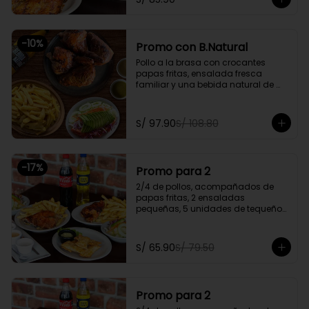
Promoción exclusiva para llevar o 
delivery
-
10
%
Promo con B.Natural
Pollo a la brasa con crocantes 
papas fritas, ensalada fresca 
familiar y una bebida natural de 
1.5l.

Promoción exclusiva para llevar o 
S/ 97.90
S/ 108.80
delivery
-
17
%
Promo para 2
2/4 de pollos, acompañados de 
papas fritas, 2 ensaladas 
pequeñas, 5 unidades de tequeños 
y 2 gaseosas personales a elegir

Promoción exclusiva para llevar o 
S/ 65.90
S/ 79.50
delivery
Promo para 2