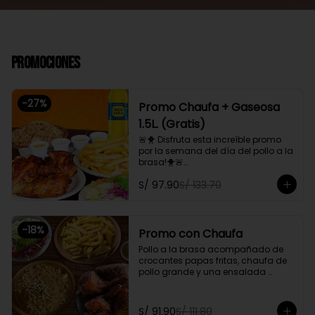
Promociones
-
27
%
Promo Chaufa + Gaseosa
1.5L. (Gratis)
🚨🐥 Disfruta esta increíble promo 
por la semana del día del pollo a la 
brasa!🐥🚨

Pollo a la brasa, acompañado de 
S/ 97.90
S/ 133.70
papas fritas, ensalada familiar y un 
chaufa de pollo. Además, gratis 
una gaseosa de 1.5L.

-
18
%
Promoción exclusiva para llevar o 
Promo con Chaufa
delivery
Pollo a la brasa acompañado de 
crocantes papas fritas, chaufa de 
pollo grande y una ensalada 
fresca familiar

Promoción exclusiva para llevar o 
S/ 91.90
S/ 111.80