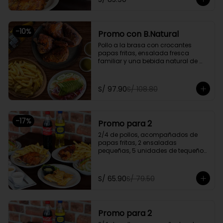
Promoción exclusiva para llevar o 
delivery
-
10
%
Promo con B.Natural
Pollo a la brasa con crocantes 
papas fritas, ensalada fresca 
familiar y una bebida natural de 
1.5l.

Promoción exclusiva para llevar o 
S/ 97.90
S/ 108.80
delivery
-
17
%
Promo para 2
2/4 de pollos, acompañados de 
papas fritas, 2 ensaladas 
pequeñas, 5 unidades de tequeños 
y 2 gaseosas personales a elegir

Promoción exclusiva para llevar o 
S/ 65.90
S/ 79.50
delivery
Promo para 2