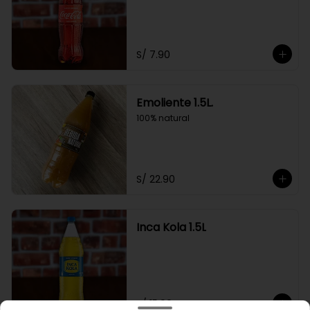
S/ 7.90
Emoliente 1.5L.
100% natural
S/ 22.90
Inca Kola 1.5L
S/ 15.90