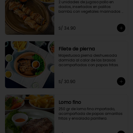
2 unidades de jugoso pollo en 
dados, insertados en palitos 
bambú con vegetales marinados 
en finas hierbas. Acompañado de 
papas doradas y choclo
S/ 34.90
Filete de pierna
Majestuosa pierna deshuesada 
dormida al calor de las brasas 
acompañados con papas fritas.
S/ 30.90
Lomo fino
250 gr de lomo fino importado, 
acompañada de papas amarillas 
fritas y ensalada parrillera.