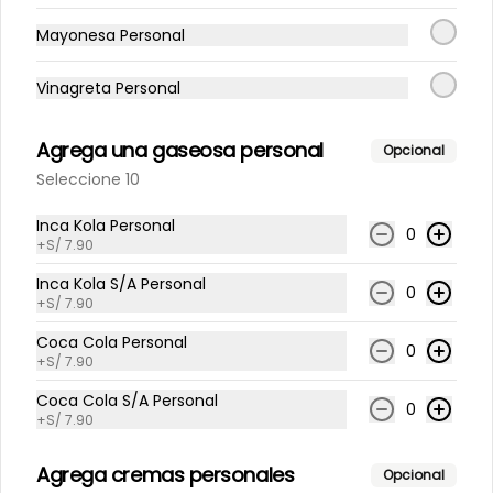
Mayonesa Personal
Vinagreta Personal
S/ 23.90
Agrega una gaseosa personal
Opcional
Seleccione 10
Inca Kola Personal
0
+
S/ 7.90
Inca Kola S/A Personal
0
+
S/ 7.90
Coca Cola Personal
0
+
S/ 7.90
Conócenos
Coca Cola S/A Personal
0
+
S/ 7.90
Despacho
Términos y condiciones
Agrega cremas personales
Opcional
Política de privacidad