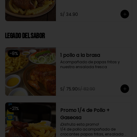
fresca
S/ 34.90
Legado del Sabor
-
8
%
1 pollo a la brasa
Acompañado de papas fritas y 
nuestra ensalada fresca
S/ 75.90
S/ 82.90
-
21
%
Promo 1/4 de Pollo +
Gaseosa
¡Disfruta esta promo!

1/4 de pollo acompañado de 
crocantes papas fritas, ensalada 