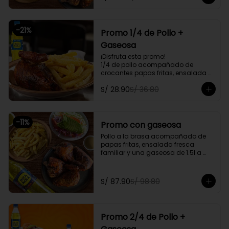
delivery
-
21
%
Promo 1/4 de Pollo +
Gaseosa
¡Disfruta esta promo!

1/4 de pollo acompañado de 
crocantes papas fritas, ensalada 
personal y gratis una gaseosa de 
S/ 28.90
S/ 36.80
500ml.

Promoción exclusiva para llevar o 
delivery
-
11
%
Promo con gaseosa
Pollo a la brasa acompañado de 
papas fritas, ensalada fresca 
familiar y una gaseosa de 1.5l a 
elegir

Promoción exclusiva para llevar o 
S/ 87.90
S/ 98.80
delivery
Promo 2/4 de Pollo +