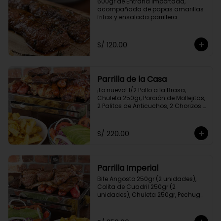
600gr de Entraña Importada, 
acompañada de papas amarillas 
fritas y ensalada parrillera.
S/ 120.00
Parrilla de la Casa
¡Lo nuevo! 1/2 Pollo a la Brasa, 
Chuleta 250gr, Porción de Mollejitas, 
2 Palitos de Anticuchos, 2 Chorizos 
Parrilleros, Pechuga 250gr, Colita de 
Cuadril 250gr, 2 Frankfurter, Porción 
de Papas Amarillas Fritas y 
S/ 220.00
Ensalada Parrillera.
Parrilla Imperial
Bife Angosto 250gr (2 unidades), 
Colita de Cuadril 250gr (2 
unidades), Chuleta 250gr, Pechuga 
250gr, 4 Chorizos Parrilleros, 2 Palitos 
de Anticuchos, Porción de 
Champiñones, Porción de Papa 