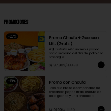
Promociones
-
27
%
Promo Chaufa + Gaseosa
1.5L. (Gratis)
🚨🐥 Disfruta esta increíble promo 
por la semana del día del pollo a la 
brasa!🐥🚨

Pollo a la brasa, acompañado de 
S/ 97.90
S/ 133.70
papas fritas, ensalada familiar y un 
chaufa de pollo. Además, gratis 
una gaseosa de 1.5L.

-
18
%
Promoción exclusiva para llevar o 
Promo con Chaufa
delivery
Pollo a la brasa acompañado de 
crocantes papas fritas, chaufa de 
pollo grande y una ensalada 
fresca familiar

Promoción exclusiva para llevar o 
S/ 91.90
S/ 111.80