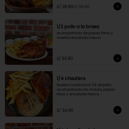
personal y gratis una gaseosa de 
S/ 28.90
S/ 36.80
500ml.

Promoción exclusiva para llevar o 
delivery
1/2 pollo a la brasa
Acompañado de papas fritas y 
nuestra ensalada fresca
S/ 52.90
1/4 chaufero
Nuestro tradicional 1/4 de pollo 
acompañado de chaufa, papas 
fritas y ensalada fresca
S/ 34.90