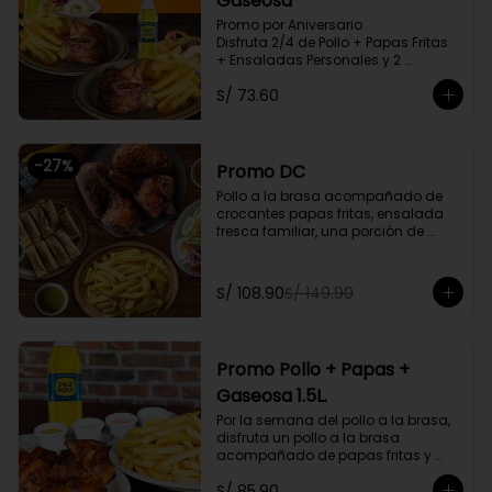
Gaseosa
Promo por Aniversario

Disfruta 2/4 de Pollo + Papas Fritas 
+ Ensaladas Personales y 2 
Gaseosas Personales.
S/ 73.60
-
27
%
Promo DC
Pollo a la brasa acompañado de 
crocantes papas fritas, ensalada 
fresca familiar, una porción de 
tequeños y una bebida natural de 
1.5l. Litros a elegir

S/ 108.90
S/ 149.90
Promoción exclusiva para llevar o 
delivery
Promo Pollo + Papas +
Gaseosa 1.5L.
Por la semana del pollo a la brasa, 
disfruta un pollo a la brasa 
acompañado de papas fritas y 
una gaseosa de 1.5L a elegir.

S/ 85.90