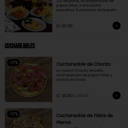
2/4 de pollos, acompañados de 
papas fritas, 2 ensaladas 
pequeñas, 5 unidades de tequeños 
y 2 gaseosas personales a elegir

Promoción exclusiva para llevar o 
S/ 65.90
delivery
Cuchareables
-
17
%
Cuchareable de Chorizo
¡Lo nuevo! Chaufa de pollo, 
acompañado de papas fritas y 
chorizo en trozos.
S/ 29.90
S/ 35.90
-
17
%
Cuchareable de Filete de
Pierna