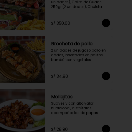
unidades), Colita de Cuadril 
250gr (2 unidades), Chuleta 
250gr, Pechuga 250gr, 4 
Chorizos Parrilleros, 2 Palitos de 
Anticuchos, Porción de 
S/ 350.00
Champiñones, Porción de Papa 
Amarilla Frita y Ensalada 
Parrillera
Brocheta de pollo
2 unidades de jugoso pollo en 
dados, insertados en palitos 
bambú con vegetales 
marinados en finas hierbas. 
Acompañado de papas 
doradas y choclo
S/ 34.90
Mollejitas
Suaves y con alto valor 
nutricional, disfrútalas 
acompañadas de papas 
doradas y choclo
S/ 28.90