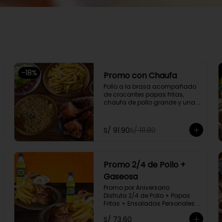
-
18
%
Promo con Chaufa
Pollo a la brasa acompañado 
de crocantes papas fritas, 
chaufa de pollo grande y una 
ensalada fresca familiar

Promoción exclusiva para llevar 
S/ 91.90
S/ 111.80
o delivery
Promo 2/4 de Pollo +
Gaseosa
Promo por Aniversario

Disfruta 2/4 de Pollo + Papas 
Fritas + Ensaladas Personales y 
2 Gaseosas Personales.
S/ 73.60