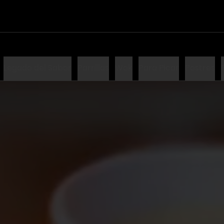
Legado del Sabor
Parrillas
Wok
Para Picar
Postres