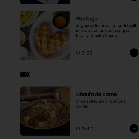
Pechuga
Jugosa y tierna al calor del grill, 
servida con crujientes papas 
fritas y nuestra fresca 
ensalada.
S/ 31.90
Wok
Chaufa de carne
Arroz salteado al wok con 
carne.
S/ 35.90