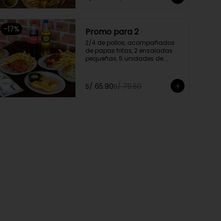
Promoción exclusiva para llevar 
o delivery
-
17
%
Promo para 2
2/4 de pollos, acompañados 
de papas fritas, 2 ensaladas 
pequeñas, 5 unidades de 
tequeños y 2 gaseosas 
personales a elegir

S/ 65.90
S/ 79.50
Promoción exclusiva para llevar 
o delivery