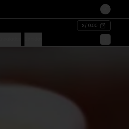
Login
S/ 0.00
Ensaladas
Bebidas