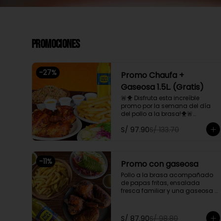
Promociones
-
27
%
Promo Chaufa +
Gaseosa 1.5L. (Gratis)
🚨🐥 Disfruta esta increíble 
promo por la semana del día 
del pollo a la brasa!🐥🚨

Pollo a la brasa, acompañado 
S/ 97.90
S/ 133.70
de papas fritas, ensalada 
familiar y un chaufa de pollo. 
Además, gratis una gaseosa 
de 1.5L.

-
11
%
Promo con gaseosa
Promoción exclusiva para llevar 
Pollo a la brasa acompañado 
o delivery
de papas fritas, ensalada 
fresca familiar y una gaseosa 
de 1.5l a elegir

Promoción exclusiva para llevar 
S/ 87.90
S/ 98.80