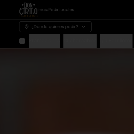
Inicio
Pedir
Locales
¿Dónde quieres pedir?
Promociones
Cuchareables
1/4 Parrilleros