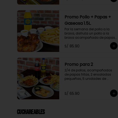
o delivery
Promo Pollo + Papas +
Gaseosa 1.5L.
Por la semana del pollo a la 
brasa, disfruta un pollo a la 
brasa acompañado de papas 
fritas y una gaseosa de 1.5L a 
S/ 85.90
elegir.

Promoción exclusiva para llevar 
o delivery
Promo para 2
2/4 de pollos, acompañados 
de papas fritas, 2 ensaladas 
pequeñas, 5 unidades de 
tequeños y 2 gaseosas 
personales a elegir

S/ 65.90
Promoción exclusiva para llevar 
o delivery
Cuchareables