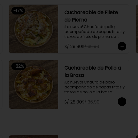
-
17
%
Cuchareable de Filete
de Pierna
¡Lo nuevo! Chaufa de pollo, 
acompañado de papas fritas y 
trozos de filete de pierna de 
pollo.
S/ 29.90
S/ 35.90
-
22
%
Cuchareable de Pollo a
la Brasa
¡Lo nuevo! Chaufa de pollo, 
acompañado de papas fritas y 
trozos de pollo a la brasa!
S/ 28.90
S/ 36.90