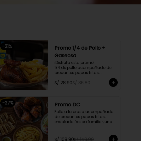
-
21
%
Promo 1/4 de Pollo +
Gaseosa
¡Disfruta esta promo!

1/4 de pollo acompañado de 
crocantes papas fritas, 
ensalada personal y gratis una 
S/ 28.90
S/ 36.80
gaseosa de 500ml.

Promoción exclusiva para llevar 
o delivery
-
27
%
Promo DC
Pollo a la brasa acompañado 
de crocantes papas fritas, 
ensalada fresca familiar, una 
porción de tequeños y una 
bebida natural de 1.5l. Litros a 
elegir

S/ 108.90
S/ 149.90