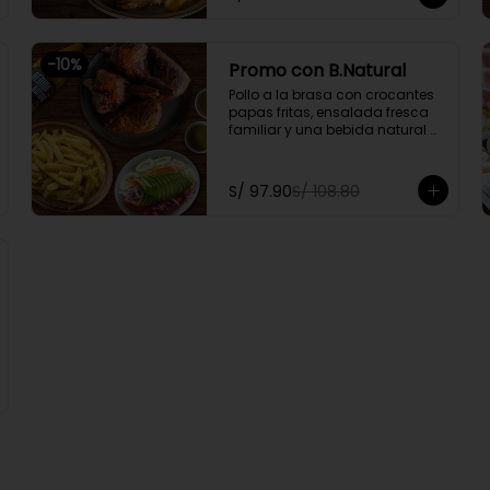
-
10
%
Promo con B.Natural
Pollo a la brasa con crocantes 
papas fritas, ensalada fresca 
familiar y una bebida natural 
de 1.5l.

Promoción exclusiva para llevar 
S/ 97.90
S/ 108.80
o delivery