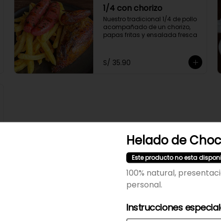
1/4 con chorizo
Nuestro tradicional 1/4 de pollo 
acompañado de un chorizo, 
papas fritas y ensalada fresca
S/ 35.90
Helado de Choc
Este producto no esta dispon
100% natural, presentac
personal.
Instrucciones especia
-
21
%
Promo 1/4 de Pollo +