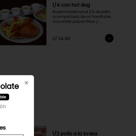
1/4 con hot dog
Nuestro tradicional 1/4 de pollo 
acompañado de un frankfurter, 
crocantes papas fritas y 
ensalada fresca
S/ 34.90
olate
Close
ible
ión
les
1/2 pollo a la brasa