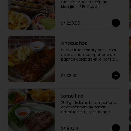
Chuleta 250gr, Porción de 
Mollejitas, 2 Palitos de 
Anticuchos, 2 Chorizos 
Parrilleros, Pechuga 250gr, 
Colita de Cuadril 250gr, 2 
S/ 220.00
Frankfurter, Porción de Papas 
Amarillas Fritas y Ensalada 
Parrillera.
Anticuchos
Suave, tradicional y con sabor 
de esquina, acompañado de 
papitas doradas en la parrilla y 
choclito tierno
S/ 33.90
Lomo fino
250 gr de lomo fino importado, 
acompañada de papas 
amarillas fritas y ensalada 
parrillera.
S/ 80.00