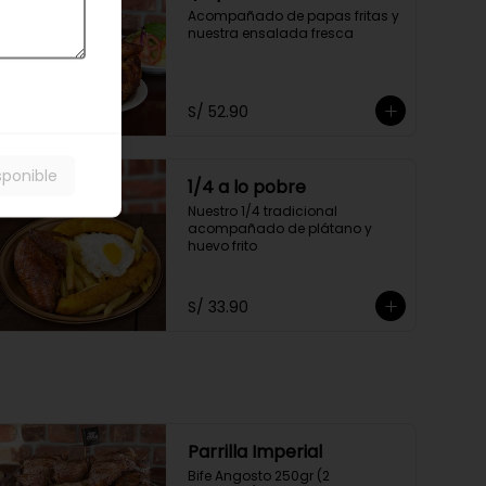
Acompañado de papas fritas y 
nuestra ensalada fresca
S/ 52.90
sponible
1/4 a lo pobre
Nuestro 1/4 tradicional 
acompañado de plátano y 
huevo frito
S/ 33.90
Parrilla Imperial
Bife Angosto 250gr (2 