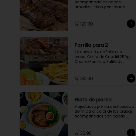
acompañada de papas 
amarillas fritas y ensalada 
parrillera.
S/ 120.00
Parrilla para 2
¡Lo nuevo! 1/4 de Pollo a la 
brasa, Colita de Cuadril 250gr, 
Chorizo Parrillero, Palito de 
Anticucho, Chuleta 250gr, 
Pechuga 250, Papas Amarillas 
Fritas y Ensalada Parrillera.
S/ 130.00
Filete de pierna
Majestuosa pierna deshuesada 
dormida al calor de las brasas 
acompañados con papas 
fritas.
S/ 30.90