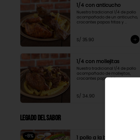
1/4 con anticucho
Nuestro tradicional 1/4 de pollo 
acompañado de un anticucho, 
crocantes papas fritas y 
ensalada fresca
S/ 35.90
1/4 con mollejitas
Nuestro tradicional 1/4 de pollo 
acompañado de mollejitas, 
crocantes papas fritas y 
ensalada fresca
S/ 34.90
Legado del Sabor
-
8
%
1 pollo a la brasa