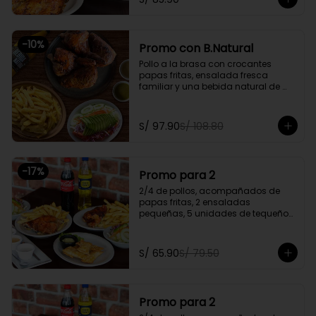
Promoción exclusiva para llevar o 
delivery
-
10
%
Promo con B.Natural
Pollo a la brasa con crocantes 
papas fritas, ensalada fresca 
familiar y una bebida natural de 
1.5l.

Promoción exclusiva para llevar o 
S/ 97.90
S/ 108.80
delivery
-
17
%
Promo para 2
2/4 de pollos, acompañados de 
papas fritas, 2 ensaladas 
pequeñas, 5 unidades de tequeños 
y 2 gaseosas personales a elegir

Promoción exclusiva para llevar o 
S/ 65.90
S/ 79.50
delivery
Promo para 2