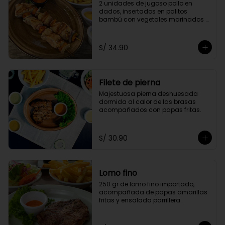
2 unidades de jugoso pollo en 
dados, insertados en palitos 
bambú con vegetales marinados 
en finas hierbas. Acompañado de 
papas doradas y choclo
S/ 34.90
Filete de pierna
Majestuosa pierna deshuesada 
dormida al calor de las brasas 
acompañados con papas fritas.
S/ 30.90
Lomo fino
250 gr de lomo fino importado, 
acompañada de papas amarillas 
fritas y ensalada parrillera.