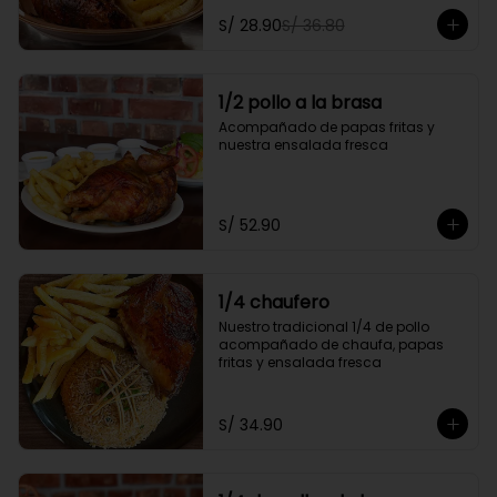
personal y gratis una gaseosa de 
S/ 28.90
S/ 36.80
500ml.

Promoción exclusiva para llevar o 
delivery
1/2 pollo a la brasa
Acompañado de papas fritas y 
nuestra ensalada fresca
S/ 52.90
1/4 chaufero
Nuestro tradicional 1/4 de pollo 
acompañado de chaufa, papas 
fritas y ensalada fresca
S/ 34.90