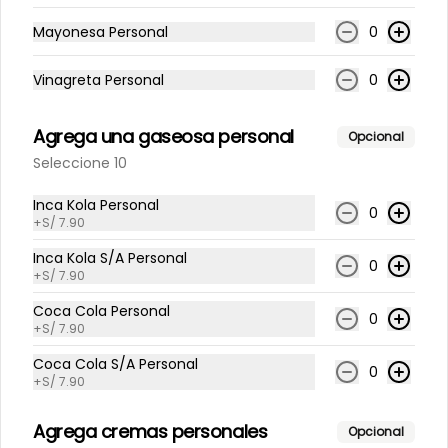
Mayonesa Personal
0
Vinagreta Personal
0
S/ 23.90
Agrega una gaseosa personal
Opcional
Seleccione 10
Inca Kola Personal
0
+
S/ 7.90
Inca Kola S/A Personal
0
+
S/ 7.90
Coca Cola Personal
0
+
S/ 7.90
Conócenos
Coca Cola S/A Personal
0
+
S/ 7.90
Despacho
Términos y condiciones
Agrega cremas personales
Opcional
Política de privacidad