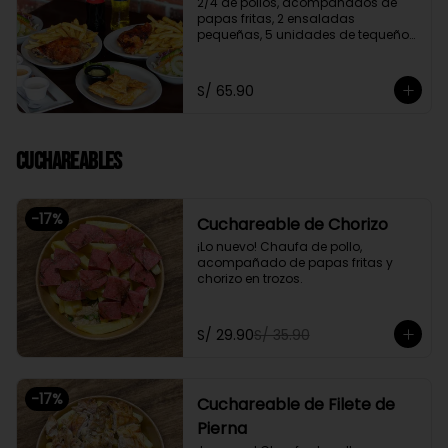
2/4 de pollos, acompañados de 
papas fritas, 2 ensaladas 
pequeñas, 5 unidades de tequeños 
y 2 gaseosas personales a elegir

Promoción exclusiva para llevar o 
S/ 65.90
delivery
Cuchareables
-
17
%
Cuchareable de Chorizo
¡Lo nuevo! Chaufa de pollo, 
acompañado de papas fritas y 
chorizo en trozos.
S/ 29.90
S/ 35.90
-
17
%
Cuchareable de Filete de
Pierna