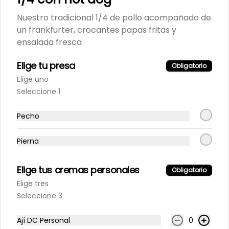
Nuestro tradicional 1/4 de pollo acompañado de
un frankfurter, crocantes papas fritas y
Inca Kola 500Ml
ensalada fresca
Elige tu presa
Obligatorio
Elige uno
S/ 7.90
Seleccione 1
Pecho
Maracumango 1.5L.
100% natural
Pierna
Elige tus cremas personales
Obligatorio
S/ 25.90
Elige tres
Seleccione 3
Maracuyá 1.5L.
Ají DC Personal
0
100% natural