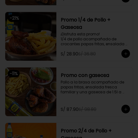
delivery
-
21
%
Promo 1/4 de Pollo +
Gaseosa
¡Disfruta esta promo!

1/4 de pollo acompañado de 
crocantes papas fritas, ensalada 
personal y gratis una gaseosa de 
S/ 28.90
S/ 36.80
500ml.

Promoción exclusiva para llevar o 
delivery
-
11
%
Promo con gaseosa
Pollo a la brasa acompañado de 
papas fritas, ensalada fresca 
familiar y una gaseosa de 1.5l a 
elegir

Promoción exclusiva para llevar o 
S/ 87.90
S/ 98.80
delivery
Promo 2/4 de Pollo +