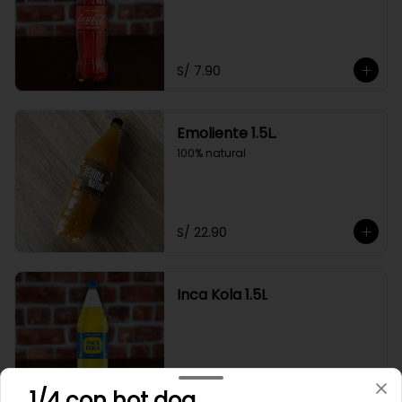
S/ 7.90
Emoliente 1.5L.
100% natural
S/ 22.90
Inca Kola 1.5L
S/ 15.90
1/4 con hot dog