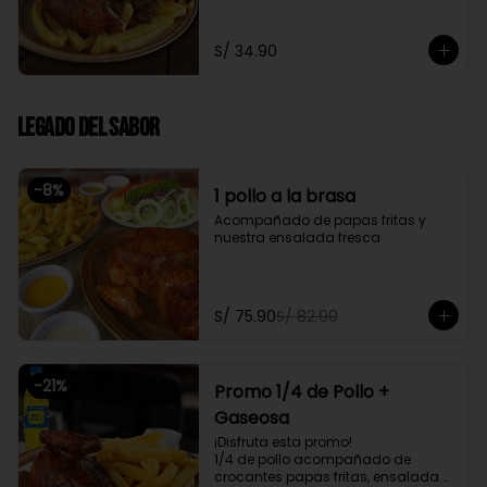
fresca
S/ 34.90
Legado del Sabor
-
8
%
1 pollo a la brasa
Acompañado de papas fritas y 
nuestra ensalada fresca
S/ 75.90
S/ 82.90
-
21
%
Promo 1/4 de Pollo +
Gaseosa
¡Disfruta esta promo!

1/4 de pollo acompañado de 
crocantes papas fritas, ensalada 