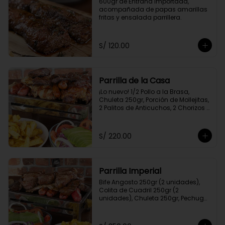
600gr de Entraña Importada, 
acompañada de papas amarillas 
fritas y ensalada parrillera.
S/ 120.00
Parrilla de la Casa
¡Lo nuevo! 1/2 Pollo a la Brasa, 
Chuleta 250gr, Porción de Mollejitas, 
2 Palitos de Anticuchos, 2 Chorizos 
Parrilleros, Pechuga 250gr, Colita de 
Cuadril 250gr, 2 Frankfurter, Porción 
de Papas Amarillas Fritas y 
S/ 220.00
Ensalada Parrillera.
Parrilla Imperial
Bife Angosto 250gr (2 unidades), 
Colita de Cuadril 250gr (2 
unidades), Chuleta 250gr, Pechuga 
250gr, 4 Chorizos Parrilleros, 2 Palitos 
de Anticuchos, Porción de 
Champiñones, Porción de Papa 