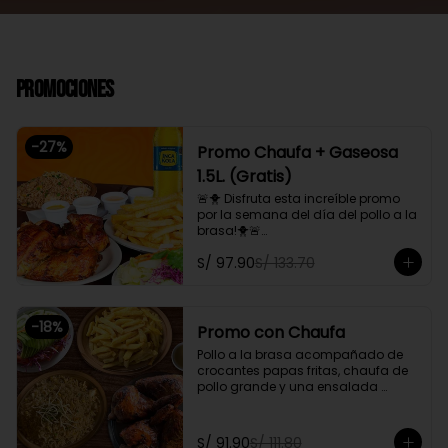
Promociones
-
27
%
Promo Chaufa + Gaseosa
1.5L. (Gratis)
🚨🐥 Disfruta esta increíble promo 
por la semana del día del pollo a la 
brasa!🐥🚨

Pollo a la brasa, acompañado de 
S/ 97.90
S/ 133.70
papas fritas, ensalada familiar y un 
chaufa de pollo. Además, gratis 
una gaseosa de 1.5L.

-
18
%
Promoción exclusiva para llevar o 
Promo con Chaufa
delivery
Pollo a la brasa acompañado de 
crocantes papas fritas, chaufa de 
pollo grande y una ensalada 
fresca familiar

Promoción exclusiva para llevar o 
S/ 91.90
S/ 111.80