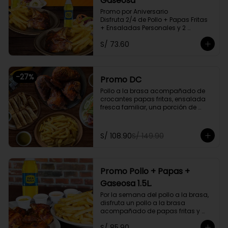
Gaseosa
Promo por Aniversario

Disfruta 2/4 de Pollo + Papas Fritas 
+ Ensaladas Personales y 2 
Gaseosas Personales.
S/ 73.60
-
27
%
Promo DC
Pollo a la brasa acompañado de 
crocantes papas fritas, ensalada 
fresca familiar, una porción de 
tequeños y una bebida natural de 
1.5l. Litros a elegir

S/ 108.90
S/ 149.90
Promoción exclusiva para llevar o 
delivery
Promo Pollo + Papas +
Gaseosa 1.5L.
Por la semana del pollo a la brasa, 
disfruta un pollo a la brasa 
acompañado de papas fritas y 
una gaseosa de 1.5L a elegir.

S/ 85.90