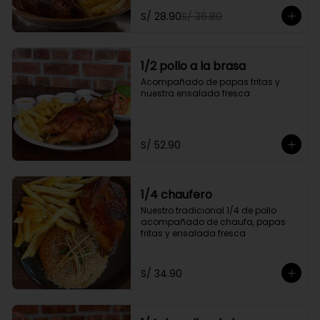
personal y gratis una gaseosa de 
S/ 28.90
S/ 36.80
500ml.

Promoción exclusiva para llevar o 
delivery
1/2 pollo a la brasa
Acompañado de papas fritas y 
nuestra ensalada fresca
S/ 52.90
1/4 chaufero
Nuestro tradicional 1/4 de pollo 
acompañado de chaufa, papas 
fritas y ensalada fresca
S/ 34.90