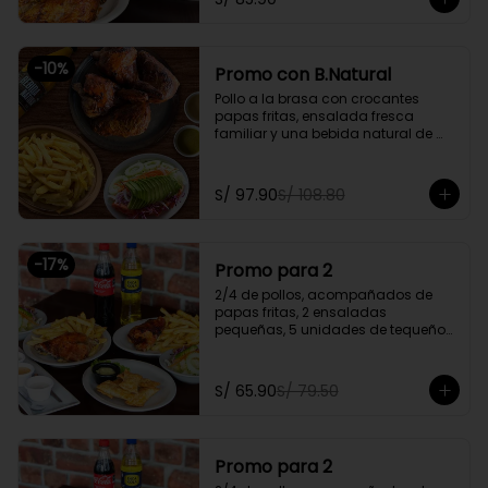
Promoción exclusiva para llevar o 
delivery
-
10
%
Promo con B.Natural
Pollo a la brasa con crocantes 
papas fritas, ensalada fresca 
familiar y una bebida natural de 
1.5l.

Promoción exclusiva para llevar o 
S/ 97.90
S/ 108.80
delivery
-
17
%
Promo para 2
2/4 de pollos, acompañados de 
papas fritas, 2 ensaladas 
pequeñas, 5 unidades de tequeños 
y 2 gaseosas personales a elegir

Promoción exclusiva para llevar o 
S/ 65.90
S/ 79.50
delivery
Promo para 2