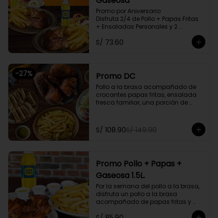
Gaseosa
Promo por Aniversario

Disfruta 2/4 de Pollo + Papas Fritas 
+ Ensaladas Personales y 2 
Gaseosas Personales.
S/ 73.60
-
27
%
Promo DC
Pollo a la brasa acompañado de 
crocantes papas fritas, ensalada 
fresca familiar, una porción de 
tequeños y una bebida natural de 
1.5l. Litros a elegir

S/ 108.90
S/ 149.90
Promoción exclusiva para llevar o 
delivery
Promo Pollo + Papas +
Gaseosa 1.5L.
Por la semana del pollo a la brasa, 
disfruta un pollo a la brasa 
acompañado de papas fritas y 
una gaseosa de 1.5L a elegir.

S/ 85.90