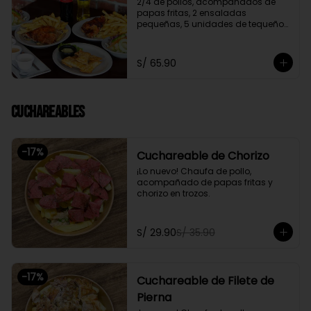
2/4 de pollos, acompañados de 
papas fritas, 2 ensaladas 
pequeñas, 5 unidades de tequeños 
y 2 gaseosas personales a elegir

Promoción exclusiva para llevar o 
S/ 65.90
delivery
Cuchareables
-
17
%
Cuchareable de Chorizo
¡Lo nuevo! Chaufa de pollo, 
acompañado de papas fritas y 
chorizo en trozos.
S/ 29.90
S/ 35.90
-
17
%
Cuchareable de Filete de
Pierna