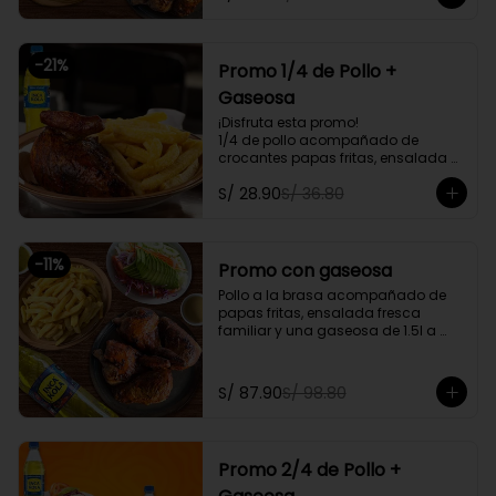
delivery
-
21
%
Promo 1/4 de Pollo +
Gaseosa
¡Disfruta esta promo!

1/4 de pollo acompañado de 
crocantes papas fritas, ensalada 
personal y gratis una gaseosa de 
S/ 28.90
S/ 36.80
500ml.

Promoción exclusiva para llevar o 
delivery
-
11
%
Promo con gaseosa
Pollo a la brasa acompañado de 
papas fritas, ensalada fresca 
familiar y una gaseosa de 1.5l a 
elegir

Promoción exclusiva para llevar o 
S/ 87.90
S/ 98.80
delivery
Promo 2/4 de Pollo +