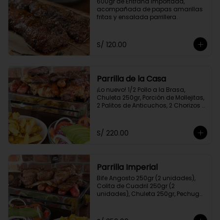
600gr de Entraña Importada, 
acompañada de papas amarillas 
fritas y ensalada parrillera.
S/ 120.00
Parrilla de la Casa
¡Lo nuevo! 1/2 Pollo a la Brasa, 
Chuleta 250gr, Porción de Mollejitas, 
2 Palitos de Anticuchos, 2 Chorizos 
Parrilleros, Pechuga 250gr, Colita de 
Cuadril 250gr, 2 Frankfurter, Porción 
de Papas Amarillas Fritas y 
S/ 220.00
Ensalada Parrillera.
Parrilla Imperial
Bife Angosto 250gr (2 unidades), 
Colita de Cuadril 250gr (2 
unidades), Chuleta 250gr, Pechuga 
250gr, 4 Chorizos Parrilleros, 2 Palitos 
de Anticuchos, Porción de 
Champiñones, Porción de Papa 