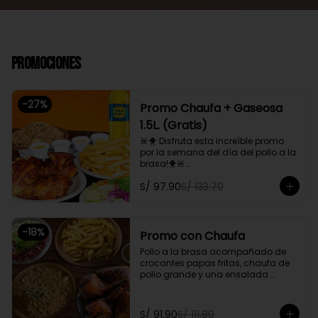
Promociones
-
27
%
Promo Chaufa + Gaseosa
1.5L. (Gratis)
🚨🐥 Disfruta esta increíble promo 
por la semana del día del pollo a la 
brasa!🐥🚨

Pollo a la brasa, acompañado de 
S/ 97.90
S/ 133.70
papas fritas, ensalada familiar y un 
chaufa de pollo. Además, gratis 
una gaseosa de 1.5L.

-
18
%
Promoción exclusiva para llevar o 
Promo con Chaufa
delivery
Pollo a la brasa acompañado de 
crocantes papas fritas, chaufa de 
pollo grande y una ensalada 
fresca familiar

Promoción exclusiva para llevar o 
S/ 91.90
S/ 111.80