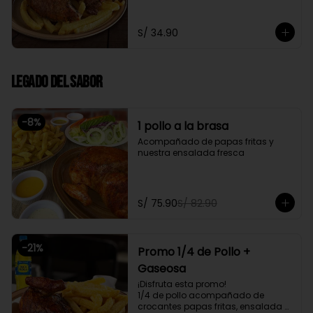
fresca
S/ 34.90
Legado del Sabor
-
8
%
1 pollo a la brasa
Acompañado de papas fritas y 
nuestra ensalada fresca
S/ 75.90
S/ 82.90
-
21
%
Promo 1/4 de Pollo +
Gaseosa
¡Disfruta esta promo!

1/4 de pollo acompañado de 
crocantes papas fritas, ensalada 