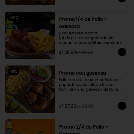
delivery
-
21
%
Promo 1/4 de Pollo +
Gaseosa
¡Disfruta esta promo!

1/4 de pollo acompañado de 
crocantes papas fritas, ensalada 
personal y gratis una gaseosa de 
S/ 28.90
S/ 36.80
500ml.

Promoción exclusiva para llevar o 
delivery
-
11
%
Promo con gaseosa
Pollo a la brasa acompañado de 
papas fritas, ensalada fresca 
familiar y una gaseosa de 1.5l a 
elegir

Promoción exclusiva para llevar o 
S/ 87.90
S/ 98.80
delivery
Promo 2/4 de Pollo +