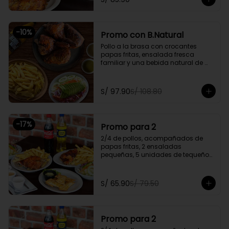
Promoción exclusiva para llevar o 
delivery
-
10
%
Promo con B.Natural
Pollo a la brasa con crocantes 
papas fritas, ensalada fresca 
familiar y una bebida natural de 
1.5l.

Promoción exclusiva para llevar o 
S/ 97.90
S/ 108.80
delivery
-
17
%
Promo para 2
2/4 de pollos, acompañados de 
papas fritas, 2 ensaladas 
pequeñas, 5 unidades de tequeños 
y 2 gaseosas personales a elegir

Promoción exclusiva para llevar o 
S/ 65.90
S/ 79.50
delivery
Promo para 2