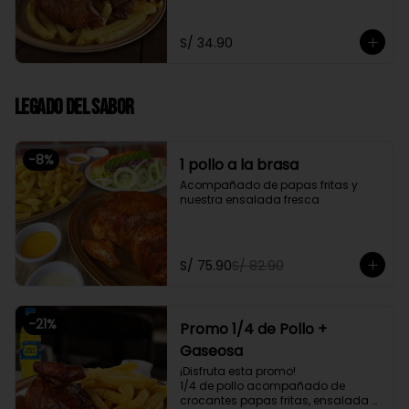
fresca
S/ 34.90
Legado del Sabor
-
8
%
1 pollo a la brasa
Acompañado de papas fritas y 
nuestra ensalada fresca
S/ 75.90
S/ 82.90
-
21
%
Promo 1/4 de Pollo +
Gaseosa
¡Disfruta esta promo!

1/4 de pollo acompañado de 
crocantes papas fritas, ensalada 