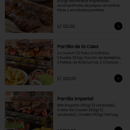
600gr de Entraña Importada, 
acompañada de papas amarillas 
fritas y ensalada parrillera.
S/ 120.00
Parrilla de la Casa
¡Lo nuevo! 1/2 Pollo a la Brasa, 
Chuleta 250gr, Porción de Mollejitas, 
2 Palitos de Anticuchos, 2 Chorizos 
Parrilleros, Pechuga 250gr, Colita de 
Cuadril 250gr, 2 Frankfurter, Porción 
de Papas Amarillas Fritas y 
S/ 220.00
Ensalada Parrillera.
Parrilla Imperial
Bife Angosto 250gr (2 unidades), 
Colita de Cuadril 250gr (2 
unidades), Chuleta 250gr, Pechuga 
250gr, 4 Chorizos Parrilleros, 2 Palitos 
de Anticuchos, Porción de 
Champiñones, Porción de Papa 