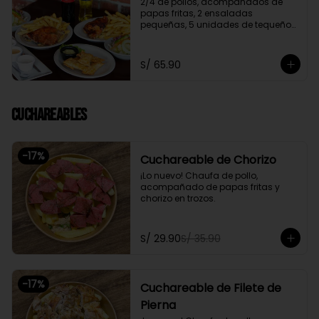
2/4 de pollos, acompañados de 
papas fritas, 2 ensaladas 
pequeñas, 5 unidades de tequeños 
y 2 gaseosas personales a elegir

Promoción exclusiva para llevar o 
S/ 65.90
delivery
Cuchareables
-
17
%
Cuchareable de Chorizo
¡Lo nuevo! Chaufa de pollo, 
acompañado de papas fritas y 
chorizo en trozos.
S/ 29.90
S/ 35.90
-
17
%
Cuchareable de Filete de
Pierna