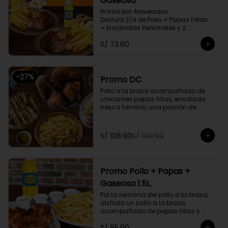
Gaseosa
Promo por Aniversario

Disfruta 2/4 de Pollo + Papas Fritas 
+ Ensaladas Personales y 2 
Gaseosas Personales.
S/ 73.60
-
27
%
Promo DC
Pollo a la brasa acompañado de 
crocantes papas fritas, ensalada 
fresca familiar, una porción de 
tequeños y una bebida natural de 
1.5l. Litros a elegir

S/ 108.90
S/ 149.90
Promoción exclusiva para llevar o 
delivery
Promo Pollo + Papas +
Gaseosa 1.5L.
Por la semana del pollo a la brasa, 
disfruta un pollo a la brasa 
acompañado de papas fritas y 
una gaseosa de 1.5L a elegir.

S/ 85.90