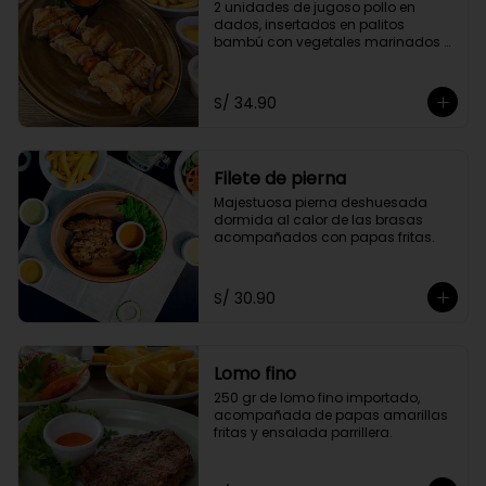
2 unidades de jugoso pollo en 
dados, insertados en palitos 
bambú con vegetales marinados 
en finas hierbas. Acompañado de 
papas doradas y choclo
S/ 34.90
Filete de pierna
Majestuosa pierna deshuesada 
dormida al calor de las brasas 
acompañados con papas fritas.
S/ 30.90
Lomo fino
250 gr de lomo fino importado, 
acompañada de papas amarillas 
fritas y ensalada parrillera.