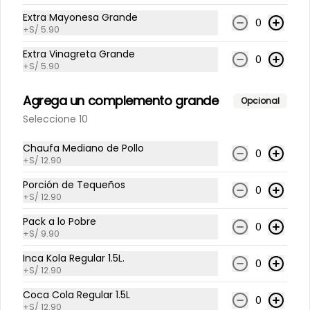
Extra Mayonesa Grande
0
+
S/ 5.90
Extra Vinagreta Grande
S/ 23.90
0
+
S/ 5.90
Agrega un complemento grande
Opcional
Seleccione 10
Chaufa Mediano de Pollo
0
+
S/ 12.90
Porción de Tequeños
0
+
S/ 12.90
Pack a lo Pobre
0
+
S/ 9.90
Conócenos
Inca Kola Regular 1.5L.
0
Despacho
+
S/ 12.90
Términos y condiciones
Coca Cola Regular 1.5L
0
Política de privacidad
+
S/ 12.90