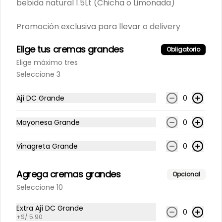
bebida natural 1.5Lt (Chicha o Limonada)
Promoción exclusiva para llevar o delivery
Inca Kola 500Ml
Elige tus cremas grandes
Obligatorio
Elige máximo tres
Seleccione 3
S/ 7.90
Ají DC Grande
0
Maracumango 1.5L.
Mayonesa Grande
0
100% natural
Vinagreta Grande
0
Agrega cremas grandes
S/ 25.90
Opcional
Seleccione 10
Maracuyá 1.5L.
Extra Ají DC Grande
0
+
S/ 5.90
100% natural