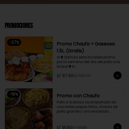
Promociones
-
27
%
Promo Chaufa + Gaseosa
1.5L. (Gratis)
🚨🐥 Disfruta esta increíble promo 
por la semana del día del pollo a la 
brasa!🐥🚨

Pollo a la brasa, acompañado de 
S/ 97.90
S/ 133.70
papas fritas, ensalada familiar y un 
chaufa de pollo. Además, gratis 
una gaseosa de 1.5L.

-
18
%
Promoción exclusiva para llevar o 
Promo con Chaufa
delivery
Pollo a la brasa acompañado de 
crocantes papas fritas, chaufa de 
pollo grande y una ensalada 
fresca familiar

Promoción exclusiva para llevar o 
S/ 91.90
S/ 111.80