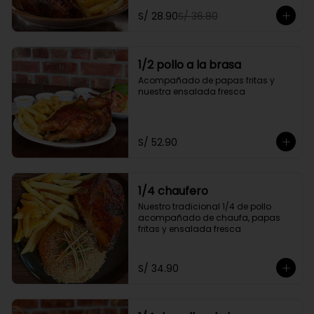
personal y gratis una gaseosa de 
S/ 28.90
S/ 36.80
500ml.

Promoción exclusiva para llevar o 
delivery
1/2 pollo a la brasa
Acompañado de papas fritas y 
nuestra ensalada fresca
S/ 52.90
1/4 chaufero
Nuestro tradicional 1/4 de pollo 
acompañado de chaufa, papas 
fritas y ensalada fresca
S/ 34.90