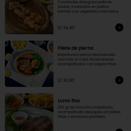
2 unidades de jugoso pollo en 
dados, insertados en palitos 
bambú con vegetales marinados 
en finas hierbas. Acompañado de 
papas doradas y choclo
S/ 34.90
Filete de pierna
Majestuosa pierna deshuesada 
dormida al calor de las brasas 
acompañados con papas fritas.
S/ 30.90
Lomo fino
250 gr de lomo fino importado, 
acompañada de papas amarillas 
fritas y ensalada parrillera.