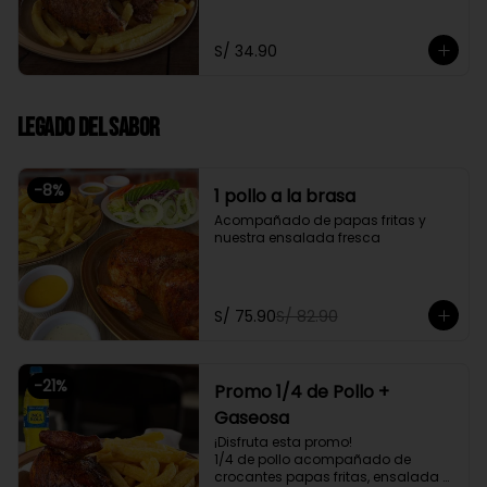
fresca
S/ 34.90
Legado del Sabor
-
8
%
1 pollo a la brasa
Acompañado de papas fritas y 
nuestra ensalada fresca
S/ 75.90
S/ 82.90
-
21
%
Promo 1/4 de Pollo +
Gaseosa
¡Disfruta esta promo!

1/4 de pollo acompañado de 
crocantes papas fritas, ensalada 