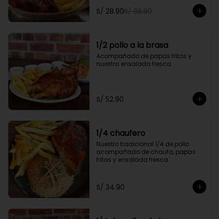
personal y gratis una gaseosa de 
S/ 28.90
S/ 36.80
500ml.

Promoción exclusiva para llevar o 
delivery
1/2 pollo a la brasa
Acompañado de papas fritas y 
nuestra ensalada fresca
S/ 52.90
1/4 chaufero
Nuestro tradicional 1/4 de pollo 
acompañado de chaufa, papas 
fritas y ensalada fresca
S/ 34.90