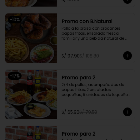
Promoción exclusiva para llevar o 
delivery
-
10
%
Promo con B.Natural
Pollo a la brasa con crocantes 
papas fritas, ensalada fresca 
familiar y una bebida natural de 
1.5l.

Promoción exclusiva para llevar o 
S/ 97.90
S/ 108.80
delivery
-
17
%
Promo para 2
2/4 de pollos, acompañados de 
papas fritas, 2 ensaladas 
pequeñas, 5 unidades de tequeños 
y 2 gaseosas personales a elegir

Promoción exclusiva para llevar o 
S/ 65.90
S/ 79.50
delivery
Promo para 2