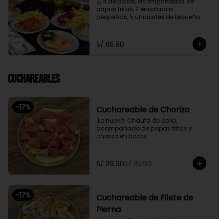
2/4 de pollos, acompañados de 
papas fritas, 2 ensaladas 
pequeñas, 5 unidades de tequeños 
y 2 gaseosas personales a elegir

Promoción exclusiva para llevar o 
S/ 65.90
delivery
Cuchareables
-
17
%
Cuchareable de Chorizo
¡Lo nuevo! Chaufa de pollo, 
acompañado de papas fritas y 
chorizo en trozos.
S/ 29.90
S/ 35.90
-
17
%
Cuchareable de Filete de
Pierna