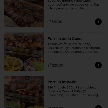
600gr de Entraña Importada, 
acompañada de papas amarillas 
fritas y ensalada parrillera.
S/ 120.00
Parrilla de la Casa
¡Lo nuevo! 1/2 Pollo a la Brasa, 
Chuleta 250gr, Porción de Mollejitas, 
2 Palitos de Anticuchos, 2 Chorizos 
Parrilleros, Pechuga 250gr, Colita de 
Cuadril 250gr, 2 Frankfurter, Porción 
de Papas Amarillas Fritas y 
S/ 220.00
Ensalada Parrillera.
Parrilla Imperial
Bife Angosto 250gr (2 unidades), 
Colita de Cuadril 250gr (2 
unidades), Chuleta 250gr, Pechuga 
250gr, 4 Chorizos Parrilleros, 2 Palitos 
de Anticuchos, Porción de 
Champiñones, Porción de Papa 