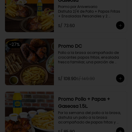
Gaseosa
Promo por Aniversario

Disfruta 2/4 de Pollo + Papas Fritas 
+ Ensaladas Personales y 2 
Gaseosas Personales.
S/ 73.60
-
27
%
Promo DC
Pollo a la brasa acompañado de 
crocantes papas fritas, ensalada 
fresca familiar, una porción de 
tequeños y una bebida natural de 
1.5l. Litros a elegir

S/ 108.90
S/ 149.90
Promoción exclusiva para llevar o 
delivery
Promo Pollo + Papas +
Gaseosa 1.5L.
Por la semana del pollo a la brasa, 
disfruta un pollo a la brasa 
acompañado de papas fritas y 
una gaseosa de 1.5L a elegir.

S/ 85.90