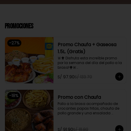
Promociones
-
27
%
Promo Chaufa + Gaseosa
1.5L. (Gratis)
🚨🐥 Disfruta esta increíble promo 
por la semana del día del pollo a la 
brasa!🐥🚨

Pollo a la brasa, acompañado de 
S/ 97.90
S/ 133.70
papas fritas, ensalada familiar y un 
chaufa de pollo. Además, gratis 
una gaseosa de 1.5L.

-
18
%
Promoción exclusiva para llevar o 
Promo con Chaufa
delivery
Pollo a la brasa acompañado de 
crocantes papas fritas, chaufa de 
pollo grande y una ensalada 
fresca familiar

Promoción exclusiva para llevar o 
S/ 91.90
S/ 111.80