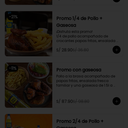
delivery
-
21
%
Promo 1/4 de Pollo +
Gaseosa
¡Disfruta esta promo!

1/4 de pollo acompañado de 
crocantes papas fritas, ensalada 
personal y gratis una gaseosa de 
S/ 28.90
S/ 36.80
500ml.

Promoción exclusiva para llevar o 
delivery
-
11
%
Promo con gaseosa
Pollo a la brasa acompañado de 
papas fritas, ensalada fresca 
familiar y una gaseosa de 1.5l a 
elegir

Promoción exclusiva para llevar o 
S/ 87.90
S/ 98.80
delivery
Promo 2/4 de Pollo +