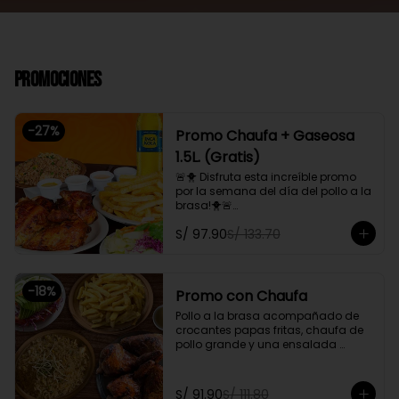
Promociones
-
27
%
Promo Chaufa + Gaseosa
1.5L. (Gratis)
🚨🐥 Disfruta esta increíble promo 
por la semana del día del pollo a la 
brasa!🐥🚨

Pollo a la brasa, acompañado de 
S/ 97.90
S/ 133.70
papas fritas, ensalada familiar y un 
chaufa de pollo. Además, gratis 
una gaseosa de 1.5L.

-
18
%
Promoción exclusiva para llevar o 
Promo con Chaufa
delivery
Pollo a la brasa acompañado de 
crocantes papas fritas, chaufa de 
pollo grande y una ensalada 
fresca familiar

Promoción exclusiva para llevar o 
S/ 91.90
S/ 111.80