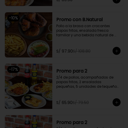
Promoción exclusiva para llevar o 
delivery
-
10
%
Promo con B.Natural
Pollo a la brasa con crocantes 
papas fritas, ensalada fresca 
familiar y una bebida natural de 
1.5l.

Promoción exclusiva para llevar o 
S/ 97.90
S/ 108.80
delivery
-
17
%
Promo para 2
2/4 de pollos, acompañados de 
papas fritas, 2 ensaladas 
pequeñas, 5 unidades de tequeños 
y 2 gaseosas personales a elegir

Promoción exclusiva para llevar o 
S/ 65.90
S/ 79.50
delivery
Promo para 2