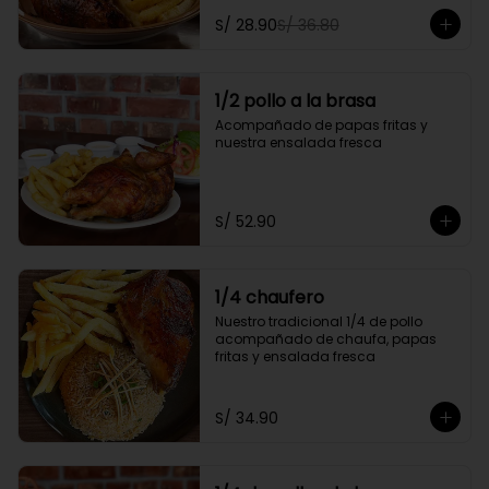
personal y gratis una gaseosa de 
S/ 28.90
S/ 36.80
500ml.

Promoción exclusiva para llevar o 
delivery
1/2 pollo a la brasa
Acompañado de papas fritas y 
nuestra ensalada fresca
S/ 52.90
1/4 chaufero
Nuestro tradicional 1/4 de pollo 
acompañado de chaufa, papas 
fritas y ensalada fresca
S/ 34.90