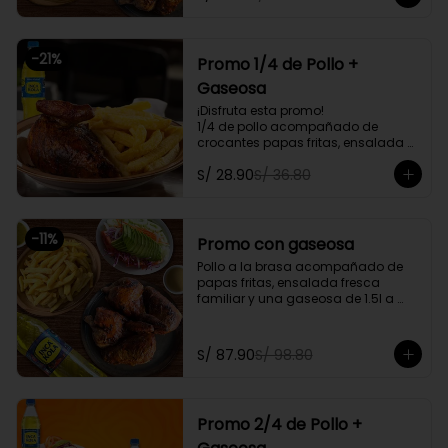
delivery
-
21
%
Promo 1/4 de Pollo +
Gaseosa
¡Disfruta esta promo!

1/4 de pollo acompañado de 
crocantes papas fritas, ensalada 
personal y gratis una gaseosa de 
S/ 28.90
S/ 36.80
500ml.

Promoción exclusiva para llevar o 
delivery
-
11
%
Promo con gaseosa
Pollo a la brasa acompañado de 
papas fritas, ensalada fresca 
familiar y una gaseosa de 1.5l a 
elegir

Promoción exclusiva para llevar o 
S/ 87.90
S/ 98.80
delivery
Promo 2/4 de Pollo +