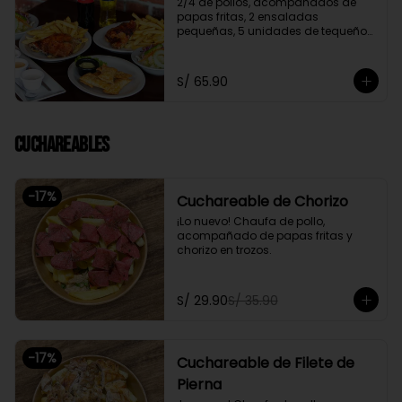
2/4 de pollos, acompañados de 
papas fritas, 2 ensaladas 
pequeñas, 5 unidades de tequeños 
y 2 gaseosas personales a elegir

Promoción exclusiva para llevar o 
S/ 65.90
delivery
Cuchareables
-
17
%
Cuchareable de Chorizo
¡Lo nuevo! Chaufa de pollo, 
acompañado de papas fritas y 
chorizo en trozos.
S/ 29.90
S/ 35.90
-
17
%
Cuchareable de Filete de
Pierna