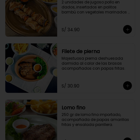
2 unidades de jugoso pollo en 
dados, insertados en palitos 
bambú con vegetales marinados 
en finas hierbas. Acompañado de 
papas doradas y choclo
S/ 34.90
Filete de pierna
Majestuosa pierna deshuesada 
dormida al calor de las brasas 
acompañados con papas fritas.
S/ 30.90
Lomo fino
250 gr de lomo fino importado, 
acompañada de papas amarillas 
fritas y ensalada parrillera.