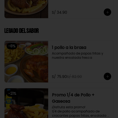
fresca
S/ 34.90
Legado del Sabor
-
8
%
1 pollo a la brasa
Acompañado de papas fritas y 
nuestra ensalada fresca
S/ 75.90
S/ 82.90
-
21
%
Promo 1/4 de Pollo +
Gaseosa
¡Disfruta esta promo!

1/4 de pollo acompañado de 
crocantes papas fritas, ensalada 