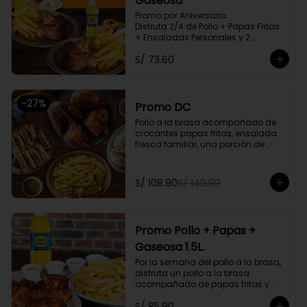
Gaseosa
Promo por Aniversario

Disfruta 2/4 de Pollo + Papas Fritas 
+ Ensaladas Personales y 2 
Gaseosas Personales.
S/ 73.60
-
27
%
Promo DC
Pollo a la brasa acompañado de 
crocantes papas fritas, ensalada 
fresca familiar, una porción de 
tequeños y una bebida natural de 
1.5l. Litros a elegir

S/ 108.90
S/ 149.90
Promoción exclusiva para llevar o 
delivery
Promo Pollo + Papas +
Gaseosa 1.5L.
Por la semana del pollo a la brasa, 
disfruta un pollo a la brasa 
acompañado de papas fritas y 
una gaseosa de 1.5L a elegir.

S/ 85.90