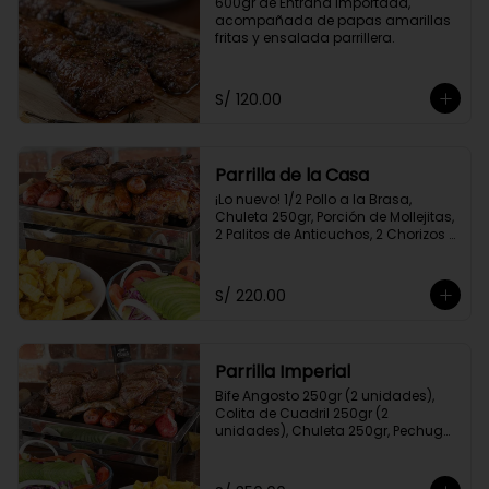
600gr de Entraña Importada, 
acompañada de papas amarillas 
fritas y ensalada parrillera.
S/ 120.00
Parrilla de la Casa
¡Lo nuevo! 1/2 Pollo a la Brasa, 
Chuleta 250gr, Porción de Mollejitas, 
2 Palitos de Anticuchos, 2 Chorizos 
Parrilleros, Pechuga 250gr, Colita de 
Cuadril 250gr, 2 Frankfurter, Porción 
de Papas Amarillas Fritas y 
S/ 220.00
Ensalada Parrillera.
Parrilla Imperial
Bife Angosto 250gr (2 unidades), 
Colita de Cuadril 250gr (2 
unidades), Chuleta 250gr, Pechuga 
250gr, 4 Chorizos Parrilleros, 2 Palitos 
de Anticuchos, Porción de 
Champiñones, Porción de Papa 